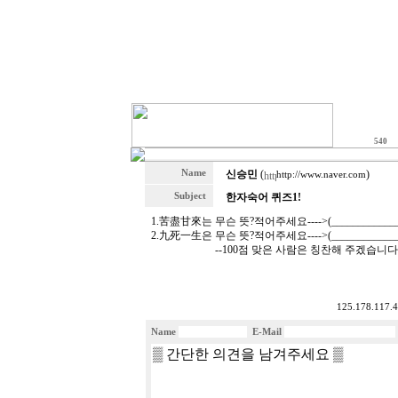
540
Name
신승민
(
)
http://www.naver.com
Subject
한자숙어 퀴즈1!
1.苦盡甘來는 무슨 뜻?적어주세요---->(_______________
2.九死一生은 무슨 뜻?적어주세요---->(_______________
--100점 맞은 사람은 칭찬해 주겠습니다잉
125.178.117.4
Name
E-Mail