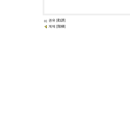
권유 [勸誘]
계제 [階梯]