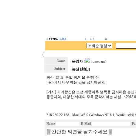
1,363
1
114
Name
운영자
(
homepage)
Subject
봉산 [封山]
봉산 [封山] 봉할 봉,막을 봉/뫼 산
나라에서 나무 베는 것을 금지하던 산.
[기사] 가리왕산은 조선 세종이후 벌목을 금지해온 봉산이
등급지역, 다양한 세대의 주목 군락지라는 사실...<2018.
218.239.22.168 - Mozilla/5.0 (Windows NT 6.1; Win64; x64)
Name
E-Mail
Pa