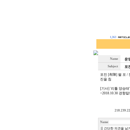
1,363
Name
운
Subject
포진
포진 [布陣] 펼 포 /
진을 침
[기사] '리틀 양승
<2018.10.30 경향
218.239.22
Name