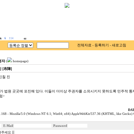
6
114
전체자료
-
등록하기
-
새로고침
영자
(
homepage)
 [布陣]
 진칠 진
태'가 법원 곳곳에 포진해 있다. 이들이 더이상 주권자를 소외시키지 못하도록 민주적 통
칼럼>
DAT
.168 - Mozilla/5.0 (Windows NT 6.1; Win64; x64) AppleWebKit/537.36 (KHTML, like Gecko)
E-Mail
Password