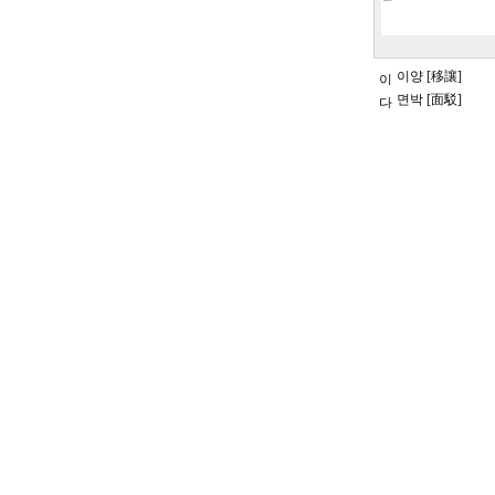
이양 [移讓]
면박 [面駁]