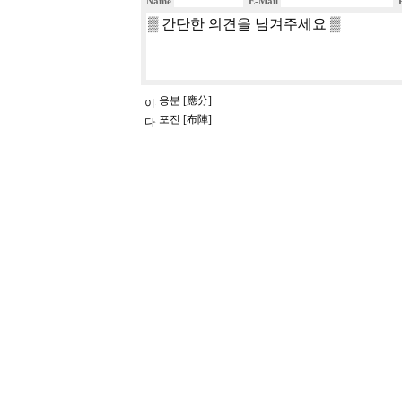
Name
E-Mail
응분 [應分]
포진 [布陣]