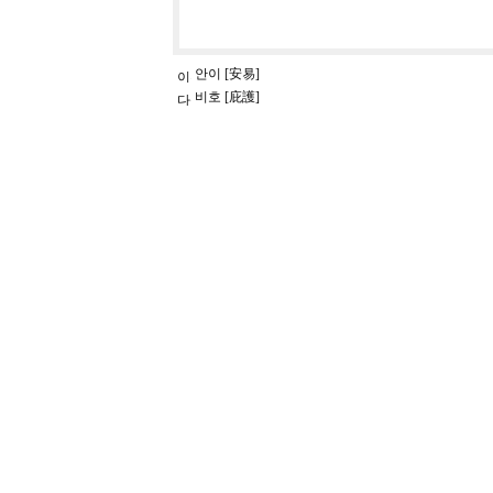
안이 [安易]
비호 [庇護]