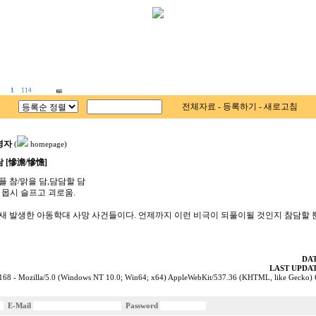
1
114
전체자료
-
등록하기
-
새로고침
영자
(
homepage)
 [慘澹/慘憺]
슬플 참/맑을 담,담담할 담
 몹시 슬프고 괴로움.
 새 발생한 아동학대 사망 사건들이다. 언제까지 이런 비극이 되풀이될 것인지 참담할 뿐이다.
DAT
LAST UPDAT
168 - Mozilla/5.0 (Windows NT 10.0; Win64; x64) AppleWebKit/537.36 (KHTML, like Gecko)
E-Mail
Password