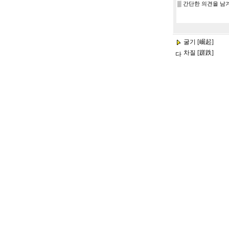
굴기 [崛起]
차질 [蹉跌]