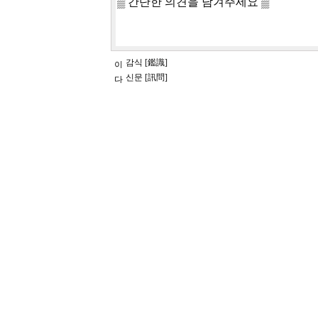
감식 [鑑識]
신문 [訊問]