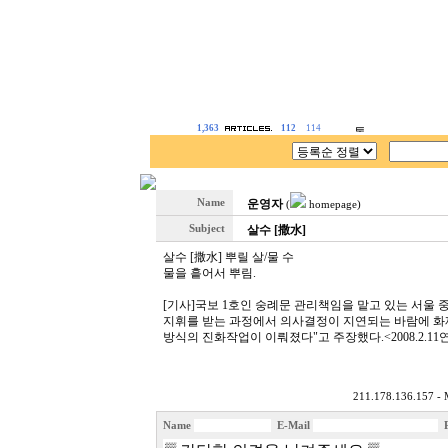
1,363
112
114
Name
운영자
(
homepage)
Subject
살수 [撒水]
살수 [撒水] 뿌릴 살/물 수
물을 흩어서 뿌림.
[기사]국보 1호인 숭례문 관리책임을 맡고 있는 서울 
지휘를 받는 과정에서 의사결정이 지연되는 바람에 화재
방식의 진화작업이 이뤄졌다"고 주장했다.<2008.2.1
211.178.136.157 - 
Name
E-Mail