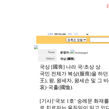
1,363
111
114
Name
운영자
(
homepage)
Subject
국상 [國喪]
국상 [國喪] 나라 국/초상 상
국민 전체가 복상(服喪)을 하던 
王), 왕, 왕세자, 왕세손 및 그
哀)·국휼(國恤).
[기사]‘국보 1호’ 숭례문 화재
로 치르자는 움직임이 일고 있