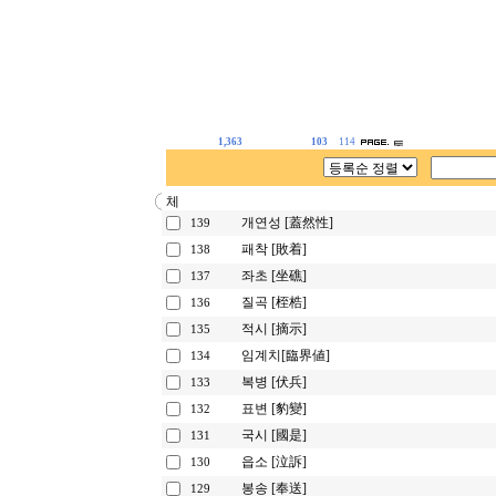
1,363
103
114
개연성 [蓋然性]
139
패착 [敗着]
138
좌초 [坐礁]
137
질곡 [桎梏]
136
적시 [摘示]
135
임계치[臨界値]
134
복병 [伏兵]
133
표변 [豹變]
132
국시 [國是]
131
읍소 [泣訴]
130
봉송 [奉送]
129