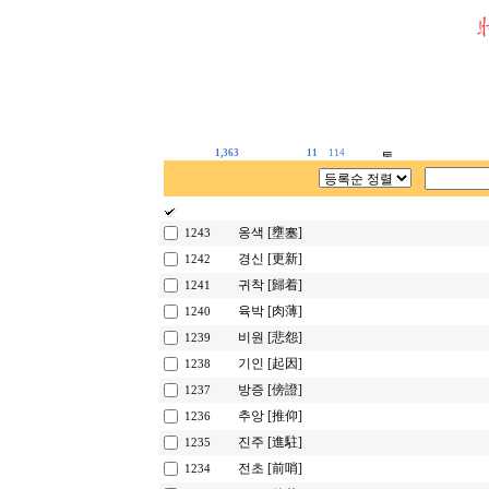
1,363
11
114
옹색 [壅塞]
1243
경신 [更新]
1242
귀착 [歸着]
1241
육박 [肉薄]
1240
비원 [悲怨]
1239
기인 [起因]
1238
방증 [傍證]
1237
추앙 [推仰]
1236
진주 [進駐]
1235
전초 [前哨]
1234