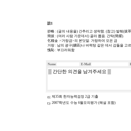
註1
抄略 : (글의 내용을) 간추리고 생략함. (참고) 발췌(拔萃)
簡拔 : (여러 사람 가운데서) 골라 뽑음. 간탁(簡擢).
乞糧金 :<거랑금>의 본딧말. 거랑하여 모은 금
거랑 : 남의 광구(鑛區)나 버력탕 같은 데서 감돌을 고
愧恥 : 부끄러워함
Name
E-Mail
제35회 한자능력검정 2급 기출
2007학년도 수능 6월모의평가 (해설 포함)