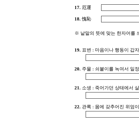
17.
厄運
18.
愧恥
※ 낱말의 뜻에 맞는 한자어를 
19.
표변 : 마음이나 행동이 갑
20.
주물 : 쇠붙이를 녹여서 일
21.
소생 : 죽어가던 상태에서 
22.
관록 : 몸에 갖추어진 위엄