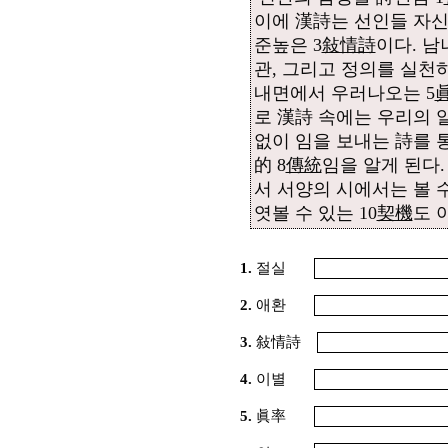
이에 漢詩는 선인들 자신
준높은 3
敍情詩
이다. 남
관, 그리고 정의를 실천
내면에서 우러나오는 5
로 漢詩 속에는 우리의 
없이 임을 보내는 詩를 통
的 8
傳統
임을 알게 된다.
서 서양의 시에서는 볼 수
엿볼 수 있는 10
契機
도 
1.
절실
2.
애환
3.
敍情詩
4.
이별
5.
眞率