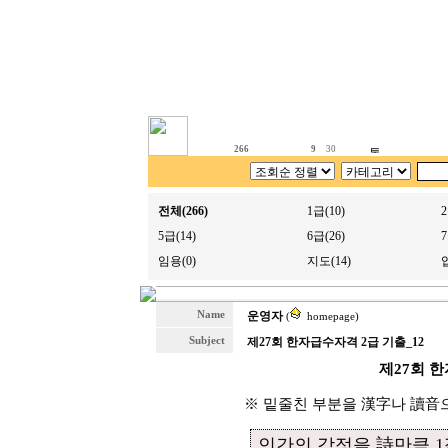
266
9
30
전체(266)
1급(10)
2
5급(14)
6급(26)
7
임용(0)
지도(14)
Name
운영자
(
homepage)
Subject
제27회 한자급수자격 2급 기출_12
제27회 한
※ 밑줄친 부분을 漢字나 讀音
인간의 감정을 詩만큼 1