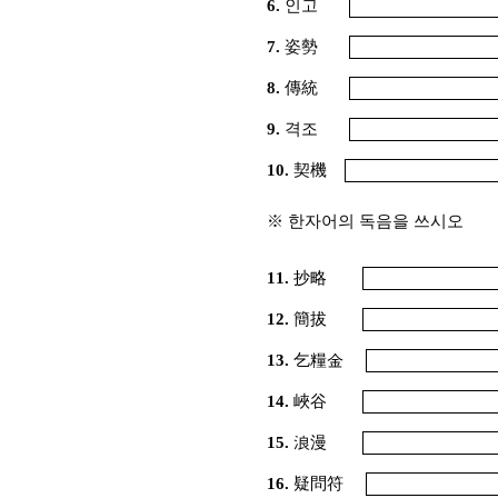
6.
인고
7.
姿勢
8.
傳統
9.
격조
10.
契機
※ 한자어의 독음을 쓰시오
11.
抄略
12.
簡拔
13.
乞糧金
14.
峽谷
15.
浪漫
16.
疑問符