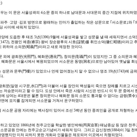
)
우는 이 문은 서울성곽의 4소문 중의 하나로 남대문과 서대문의 중간 지점에 위치하였
 파주 ·고양 ·김포 방면으로 왕래하는 인마가 출입하는 작은 성문으로 ｢서소문로｣와 
 사이에 세워져 있었다.
양에 도읍한 후 태조 5년(1396) 9월에 서울성곽을 쌓고 성문을 낼 때 세워지면서 소
(1472), 전왕인 예종(睿宗) 왕비 장순왕후의 시호(諡號)를 휘인소덕(徽仁昭德)이라고 
기 위하여 소의문(昭義門)이라고 새로 제정한 것이다.
 외에 광희문(光熙門), 혜화문(惠化門), 창의문(彰義門)이 있었지만 그 중 소의문과 
 혜화문은 서울시에서 복원되었으며 서소문은 동명(洞名)으로만 남아있어 옛날을 회상
 성문과 문루(門樓)가 있었으나 언제 없어졌는지 알 수 없으나 영조 19년(1743)에 금
다.
 광희문(일명 시구문,水口門)과 더불어 서울 장안의 백성들이 죽으면 장례를 치르고 시신
는 저승문이라고 할 수 있다. 도성 안에서 죽은 사람의 시신은 반드시 이 두 문 중에서 
에 상여는 4대문은 물론 창의문이나 혜화문 등의 소문도 통과할 수 없다는 금령(禁令)
 방면에 묘지를 잡게되면 서소문을 거쳐서 운구하였다.
금 서소문 공원 자리에는 백사장이 있어서 조선 5백년 동안 중죄인을 공개로 처형하는
하고 있었던 1866년에 천주교인을 학살한 병인박해(丙寅迫害) 때남종삼 등 많은 천주
소문공원 안에는 천주교순교기념비가 세워져 있다. 그리고 갑신정변(1884)이 3일 천하
망명했지만 미처 피하지 못한 개화파 인물들은 체포되어 이곳에서 처형되었다.