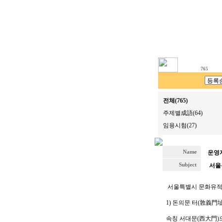
765
전체(765)
주제별成語(64)
임용시험(27)
Name
운영
Subject
서울
서울특별시 문화유적
1) 돈의문 터(敦義門址
속칭 서대문(西大門)