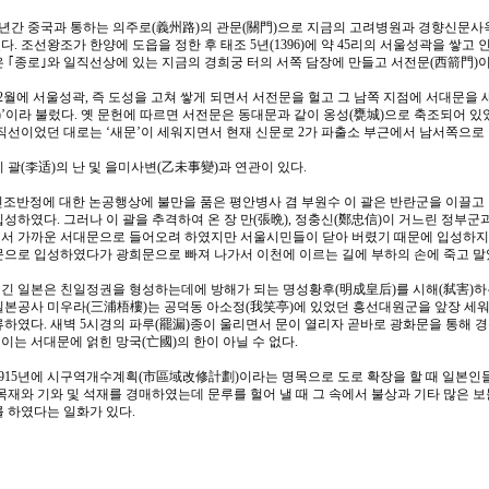
백년간 중국과 통하는 의주로(義州路)의 관문(關門)으로 지금의 고려병원과 경향신문사옥
. 조선왕조가 한양에 도읍을 정한 후 태조 5년(1396)에 약 45리의 서울성곽을 쌓고
은 ｢종로｣와 일직선상에 있는 지금의 경희궁 터의 서쪽 담장에 만들고 서전문(西箭門)이
22) 2월에 서울성곽, 즉 도성을 고쳐 쌓게 되면서 서전문을 헐고 그 남쪽 지점에 서대문
)’이라 불렀다. 옛 문헌에 따르면 서전문은 동대문과 같이 옹성(甕城)으로 축조되어 있
 직선이었던 대로는 ‘새문’이 세워지면서 현재 신문로 2가 파출소 부근에서 남서쪽으로
 괄(李适)의 난 및 을미사변(乙未事變)과 연관이 있다.
1월, 인조반정에 대한 논공행상에 불만을 품은 평안병사 겸 부원수 이 괄은 반란군을 이끌고
입성하였다. 그러나 이 괄을 추격하여 온 장 만(張晩), 정충신(鄭忠信)이 거느린 정부군
서 가까운 서대문으로 들어오려 하였지만 서울시민들이 닫아 버렸기 때문에 입성하지 
문으로 입성하였다가 광희문으로 빠져 나가서 이천에 이르는 길에 부하의 손에 죽고 말
긴 일본은 친일정권을 형성하는데에 방해가 되는 명성황후(明成皇后)를 시해(弑害)
20일 일본공사 미우라(三浦梧樓)는 공덕동 아소정(我笑亭)에 있었던 흥선대원군을 앞장 세
류하였다. 새벽 5시경의 파루(罷漏)종이 울리면서 문이 열리자 곧바로 광화문을 통해 
는 서대문에 얽힌 망국(亡國)의 한이 아닐 수 없다.
1915년에 시구역개수계획(市區域改修計劃)이라는 명목으로 도로 확장을 할 때 일본인
목재와 기와 및 석재를 경매하였는데 문루를 헐어 낼 때 그 속에서 불상과 기타 많은 보
를 하였다는 일화가 있다.