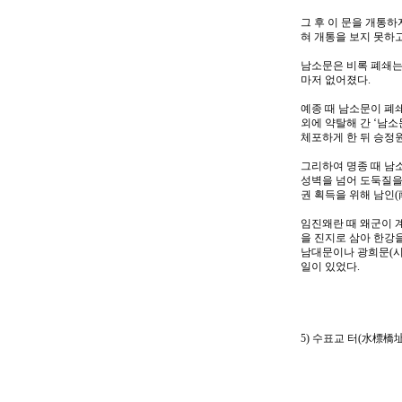
그 후 이 문을 개통
혀 개통을 보지 못하고
남소문은 비록 폐쇄는
마저 없어졌다.
예종 때 남소문이 폐
외에 약탈해 간 ‘남
체포하게 한 뒤 승정원
그리하여 명종 때 남
성벽을 넘어 도둑질을
권 획득을 위해 남인
임진왜란 때 왜군이 
을 진지로 삼아 한강
남대문이나 광희문(시
일이 있었다.
5) 수표교 터(水標橋址