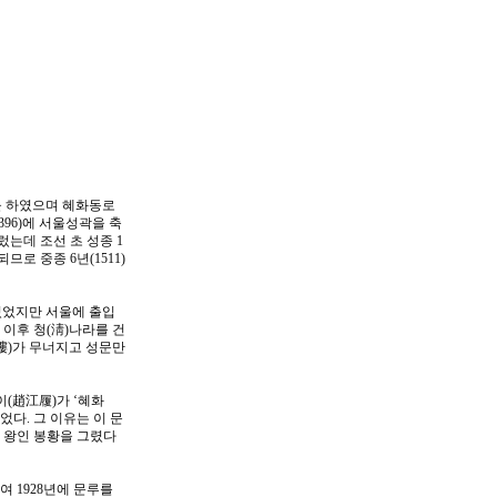
을 하였으며 혜화동로
96)에 서울성곽을 축
는데 조선 초 성종 1
로 중종 6년(1511)
있었지만 서울에 출입
이후 청(淸)나라를 건
樓)가 무너지고 성문만
이(趙江履)가 ‘혜화
었다. 그 이유는 이 문
 왕인 봉황을 그렸다
 1928년에 문루를