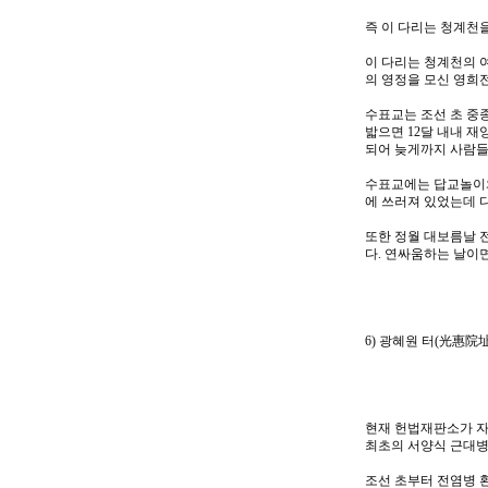
즉 이 다리는 청계천
이 다리는 청계천의 
의 영정을 모신 영희전
수표교는 조선 초 중종
밟으면 12달 내내 
되어 늦게까지 사람들
수표교에는 답교놀이와
에 쓰러져 있었는데 
또한 정월 대보름날 
다. 연싸움하는 날이
6) 광혜원 터(光惠院址
현재 헌법재판소가 자
최초의 서양식 근대병
조선 초부터 전염병 