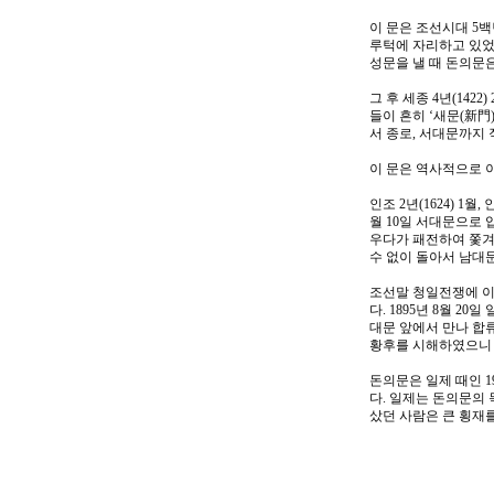
이 문은 조선시대 5
루턱에 자리하고 있었다
성문을 낼 때 돈의문
그 후 세종 4년(14
들이 흔히 ‘새문(新門
서 종로, 서대문까지
이 문은 역사적으로 이
인조 2년(1624) 
월 10일 서대문으로 
우다가 패전하여 쫓겨
수 없이 돌아서 남대
조선말 청일전쟁에 이
다. 1895년 8월 
대문 앞에서 만나 합
황후를 시해하였으니 이
돈의문은 일제 때인 
다. 일제는 돈의문의 
샀던 사람은 큰 횡재