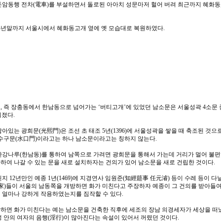
에 돈암동행 전차(電車)를 부설하면서 돌로된 아아치 성문마저 헐어 버려 최근까지 혜화동
94년말까지 서울시에서 혜화동고개 옆에 옛 모습대로 복원하였다.
, 즉 장충동에서 한남동으로 넘어가는 ‘버티고개’에 있었던 남소문은 서울성곽 4소문 
워졌다.
아있는 광희문(光熙門)은 조선 초 태조 5년(1396)에 서울성곽을 쌓을 때 축조된 것
 수구문(水口門)이라고는 하나 남소문이라고는 칭하지 않는다.
한강나루(한남동)를 통하여 남쪽으로 가려면 광희문을 통해서 가는데 거리가 멀어 불
하여 나갈 수 있는 문을 새로 설치하자는 건의가 있어 남소문을 새로 건립한 것이다.
지 12년만인 예종 1년(1469)에 지경연사 임원준(知經筵事 任元濬) 등이 수레 등이 
陽家)들이 서울의 남동쪽을 개방하면 화가 미친다고 주장하자 예종이 그 건의를 받아들여
 얼마나 강하게 작용하였는지를 짐작할 수 있다.
하면 화가 미친다는 예는 남소문을 건축한 직후에 세조의 장남 의경세자가 세상을 떠났
성 안의 여자의 음행(淫行)이 많아진다는 속설이 있어서 꺼렸던 것이다.