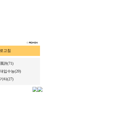
로고침
漢詩(71)
대입수능(20)
기타(27)