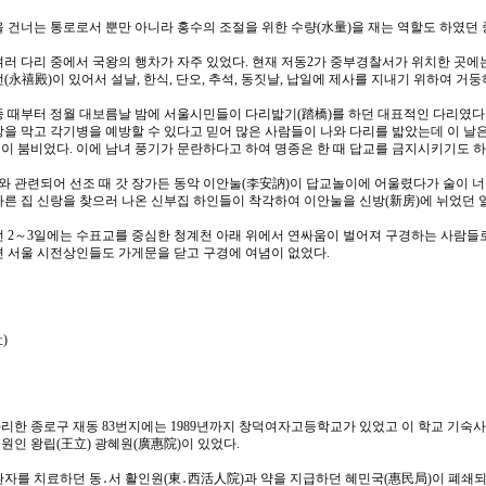
을 건너는 통로로서 뿐만 아니라 홍수의 조절을 위한 수량(水量)을 재는 역할도 하였던
여러 다리 중에서 국왕의 행차가 자주 있었다. 현재 저동2가 중부경찰서가 위치한 곳에는
(永禧殿)이 있어서 설날, 한식, 단오, 추석, 동짓날, 납일에 제사를 지내기 위하여 거둥
 때부터 정월 대보름날 밤에 서울시민들이 다리밟기(踏橋)를 하던 대표적인 다리였다. 
재앙을 막고 각기병을 예방할 수 있다고 믿어 많은 사람들이 나와 다리를 밟았는데 이 
이 붐비었다. 이에 남녀 풍기가 문란하다고 하여 명종은 한 때 답교를 금지시키기도 하
 관련되어 선조 때 갓 장가든 동악 이안눌(李安訥)이 답교놀이에 어울렸다가 술이 너
다른 집 신랑을 찾으러 나온 신부집 하인들이 착각하여 이안눌을 신방(新房)에 뉘었던 
전 2～3일에는 수표교를 중심한 청계천 아래 위에서 연싸움이 벌어져 구경하는 사람들
면 서울 시전상인들도 가게문을 닫고 구경에 여념이 없었다.
)
리한 종로구 재동 83번지에는 1989년까지 창덕여자고등학교가 있었고 이 학교 기숙
원인 왕립(王立) 광혜원(廣惠院)이 있었다.
환자를 치료하던 동․서 활인원(東․西活人院)과 약을 지급하던 혜민국(惠民局)이 폐쇄되었