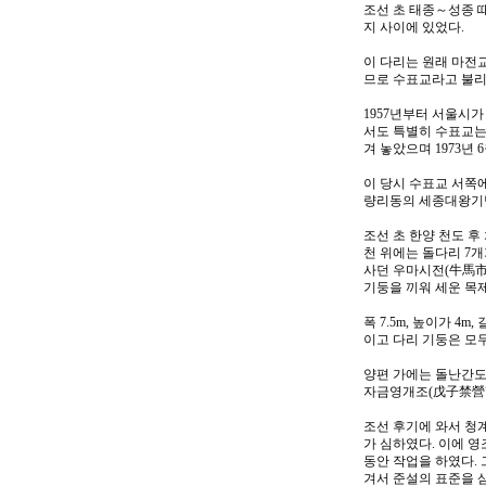
조선 초 태종～성종 때
지 사이에 있었다.
이 다리는 원래 마전교
므로 수표교라고 불리
1957년부터 서울시
서도 특별히 수표교는
겨 놓았으며 1973년
이 당시 수표교 서쪽에
량리동의 세종대왕기념
조선 초 한양 천도 후
천 위에는 돌다리 7개
사던 우마시전(牛馬市廛
기둥을 끼워 세운 목
폭 7.5m, 높이가 
이고 다리 기둥은 모두
양편 가에는 돌난간도 
자금영개조(戊子禁營改
조선 후기에 와서 청
가 심하였다. 이에 영
동안 작업을 하였다. 
겨서 준설의 표준을 삼