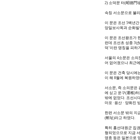
2) 소덕문 터(昭德門址
속칭 서소문으로 불리
이 문은 조선 5백년간
앙일보사옥과 순화빌딩
이 문은 조선왕조가 한
런데 조선초 성종 3년
덕’이란 명칭을 피하
서울의 4소문은 소의문
어 없어졌으나 최근에
이 문은 건축 당시에는
이 해 8월에 복원하였
서소문, 즉 소의문은
에 싣고 운구(運柩)하
밖에 없었다. 조선시대
마포 ·용산 · 양화진
한편 서소문 밖의 지
(斬址)라고 하였다.
특히 흥선대원군 집권
형되었으므로 지금 서
영효 등은 일본으로 