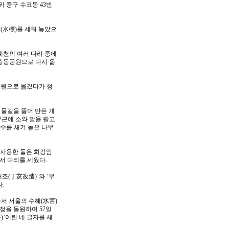
와 중구 수표동 43번
(水標)를 세워 놓았으
계천의 여러 다리 중에
장충동공원으로 다시 옮
단공원으로 옮겼다가 청
 물길을 뚫어 만든 개
부근에 소와 말을 팔고
칫수를 새겨 놓은 나무
. 사용한 돌은 화강암
아서 다리를 세웠다.
조(丁亥改造)’와 ‘무
.
서 서울의 수해(水害)
민정을 동원하여 57일
)’이란 네 글자를 새