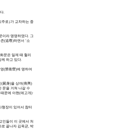
다.
｢의주로｣가 교차하는 중
덕문이라 명명하였다. 그
추존(追尊)하면서 ‘소
혜화문은 일제 때 헐리
케 하고 있다.
위영(禁衛營)에 명하여
(屍身)을 상여(喪輿)
한 문을 거쳐 나갈 수
 때문에 아현(애고개)·
 사형장이 있어서 참터
교인들이 이 곳에서 처
로 끝나자 김옥균, 박