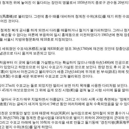
 청계천 위에 놓여진 이 돌다리는 장안의 명물로서 1959년까지 종로구 관수동 20번지
(馬廛橋)로 불리었다. 그런데 홍수 때를 대비하여 청계천 수위(水位)를 재기 위한 수표
어진 것이다.
가 청계천 복개 공사를 하게 되면서 다리를 매몰하거나 철거가 불가피하였다. 그러나 청
 훼손할 수 없다는 여론에 부응하여 일시 홍제동으로 이전하였다가 1965년에 현재 
 6월 서울시 지방유형문화재 제18호로 지정되었다.
 세워졌던 수표석(水標石;보물 제838호)은 영조 36년(1760)에 재건된 것인데 장충
관으로 다시 옮겨져 보존되고 있다.
 처음부터 이 곳에 돌다리를 가설했는지는 확실하지 않으나 태종 6년(1406)에 인공으로
가 있었다고 하였으므로 이 당시 수표교가 가설된 것으로 보인다. 한양 천도 후 이 곳 
)이 있어서 마전교라고 불리우다가 세종 23년(1441)에 두개로 된 부석(趺石) 위에 
제(木製) 수표를 세운 뒤로부터 수표교로 고쳐 불리워진 것이다.
4m, 길이 27m의 수표교는 돌로 되었지만 멀리서 보면 마치 목재를 사용한 다리처럼 보인다
 45개가 여섯모졌으며 그 위에 길게 모진 시렁(桁)을 걸쳐 놓고 시렁 사이에 돌을 깔
달아서 구조가 매우 치밀하면서 아름답다. 그리고 이 다리 서쪽 시렁 측면에는 ‘정해개
造)’라는 글씨가 새겨져 있어서 5백년 동안 여러차례에 걸쳐 수축되었음을 알 수 있다
계천은 오랫동안 쌓인 모래 때문에 하상(河床)이 높아짐으로써 장마철이 되면 홍수가 나
조 36년(1760) 2월 청계천 준설사업을 대대적으로 벌이기 위하여 20여만명의 군대와 
그리고 수표교 아래에 높이 10척의 수표석을 새로 만들고 돌기둥에 ‘경진지평(庚辰地平
고 평지 수위(水位)를 알게 하였다.