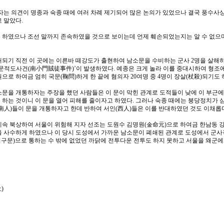
하자는 의견이 명종과 숙종 때에 여러 차례 제기되어 많은 논의가 있었으나 결국 풍수사
 말았다.
 하였으나 조선 말까지 존속하였을 것으로 보이는데 언제 훼손되었는지는 알 수 없으며
쇄되기 직전 이 곳에는 이른바 떼강도가 출현하여 남소문을 수비하는 군사 2명을 살해
소문적도사건(南小門賊徒事件)’이 발생하였다. 예종은 크게 놀라 이를 중대시하여 형조
으로 하여금 엄히 국문(鞠問)하게 한 끝에 혐의자 20여명 중 4명이 장살(杖殺)되기도 
소문을 개통하자는 주장을 했던 사람들은 이 문이 막힌 관계로 도적들이 낮에 이 부근
 하는 것이니 이 문을 열어 피해를 줄이자고 하였다. 그러나 숙종 때에는 붕당정치가 
(南人)들이 문을 개통하자고 한데 반하여 서인(西人)들은 이를 반대하였던 것도 이채롭
계속 북상하여 서울이 위험해 지자 선조는 도원수 김명원(金命元)으로 하여금 한남동 
을 사수하게 하였으나 이 당시 도성에서 가까운 남소문이 폐쇄된 관계로 도성에서 군
구문)으로 통하는 수 밖에 없었던 까닭에 전투다운 전투도 하지 못하고 서울을 왜군
)