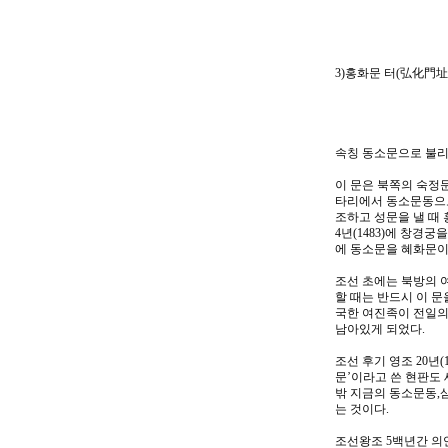
3)홍화문 터(弘化門址
속칭 동소문으로 불리
이 문은 북쪽의 숙정
타리에서 동소문동으로
조하고 성문을 낼 때
4년(1483)에 창경
에 동소문을 혜화문이
조선 초에는 북방의 
할 때는 반드시 이 
국한 여진족이 전일의
남아있게 되었다.
조선 후기 영조 20년
문’이라고 쓴 현판도 
밖 지금의 동소문동,
는 것이다.
조선왕조 5백년간 의