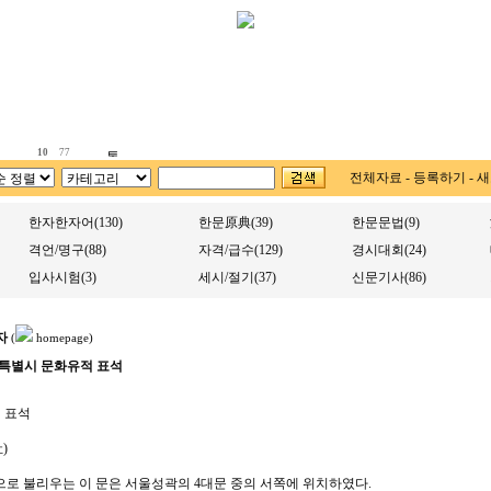
10
77
전체자료
-
등록하기
-
새
한자한자어(130)
한문原典(39)
한문문법(9)
격언/명구(88)
자격/급수(129)
경시대회(24)
입사시험(3)
세시/절기(37)
신문기사(86)
자
(
homepage)
특별시 문화유적 표석
 표석
)
으로 불리우는 이 문은 서울성곽의 4대문 중의 서쪽에 위치하였다.