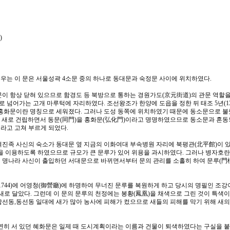
)
우는 이 문은 서울성곽 4소문 중의 하나로 동대문과 숙정문 사이에 위치하였다.
문이 항상 닫혀 있으므로 함경도 등 북방으로 통하는 경원가도(京元街道)의 관문 역할
 넘어가는 고개 마루턱에 자리하였다. 조선왕조가 한양에 도읍을 정한 뒤 태조 5년(13
 홍화문이란 명칭으로 세워졌다. 그러나 도성 동쪽에 위치하였기 때문에 동소문으로 불렀
궁을 새로 건립하면서 동문(同門)을 홍화문(弘化門)이라고 명명하였으므로 동소문과 혼동되므
라고 고쳐 부르게 되었다.
여진족 사신의 숙소가 동대문 옆 지금의 이화여대 부속병원 자리에 북평관(北平館)이 
문을 이용하도록 하였으므로 규모가 큰 문루가 있어 위용을 과시하였다. 그러나 병자호란 
 명나라 사신이 출입하던 서대문으로 바뀌면서부터 문의 관리를 소홀히 하여 문루(門
(1744)에 어영청(御營廳)에 하명하여 무너진 문루를 복원하게 하고 당시의 명필인 조강
새로 달았다. 그런데 이 문의 문루의 천정에는 봉황(鳳凰)을 채색으로 그린 것이 특색이
삼선동,동선동 일대에 새가 많아 농사에 피해가 컸으므로 새들의 피해를 막기 위해 새의
연히 서 있던 혜화문은 일제 때 도시계획이라는 이름과 건물이 퇴색하였다는 구실을 붙여