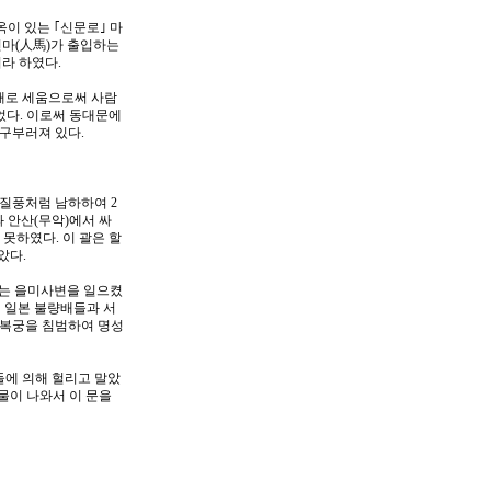
이 있는 ｢신문로｣ 마
 인마(人馬)가 출입하는
라 하였다.
을 새로 세움으로써 사람
었다. 이로써 동대문에
 구부러져 있다.
 질풍처럼 남하하여 2
과 안산(무악)에서 싸
못하였다. 이 괄은 할
았다.
하는 을미사변을 일으켰
워 일본 불량배들과 서
경복궁을 침범하여 명성
들에 의해 헐리고 말았
물이 나와서 이 문을