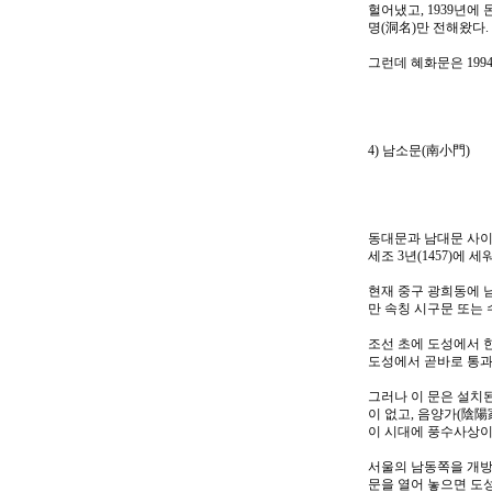
헐어냈고, 1939년
명(洞名)만 전해왔다.
그런데 혜화문은 19
4) 남소문(南小門)
동대문과 남대문 사이
세조 3년(1457)에 세
현재 중구 광희동에 남
만 속칭 시구문 또는
조선 초에 도성에서 
도성에서 곧바로 통과
그러나 이 문은 설치된
이 없고, 음양가(陰
이 시대에 풍수사상이
서울의 남동쪽을 개방
문을 열어 놓으면 도