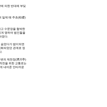
상에 의한 반대에 부딪
 일제 때 주초(柱礎)
하고 수문장을 협박한
에게 명하여 범인들을
하였다.
에 숨었다가 밤이되면
심화되었던 관계로 정
다.
강변의 제천정(濟川亭)
사작전을 위한 교통로는
에게 내어준 안타까운