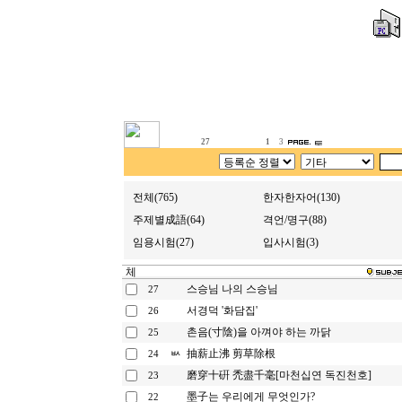
27
1
3
전체(765)
한자한자어(130)
주제별成語(64)
격언/명구(88)
임용시험(27)
입사시험(3)
스승님 나의 스승님
27
서경덕 '화담집'
26
촌음(寸陰)을 아껴야 하는 까닭
25
抽薪止沸 剪草除根
24
磨穿十硏 禿盡千毫[마천십연 독진천호]
23
墨子는 우리에게 무엇인가?
22