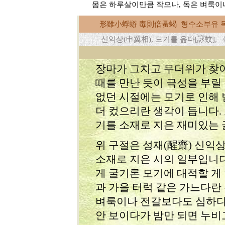
몸은 하루살이만큼 작으나, 독은 벼룩이나
形雖小蜉蝣 毒則倍蚤蝎 형수소부유 
- 신익상(申翼相), 모기를 읊다[詠蚊]
장마가 그치고 무더위가 찾
때를 만난 듯이 극성을 부릴
없던 시절에는 모기로 인해
더 컸으리란 생각이 듭니다.
기를 소재로 지은 재미있는 
위 구절은 성재(醒齋) 신익상(
소재로 지은 시의 일부입니다
게 굴기론 모기에 대적할 게
과 가을 터럭 같은 가느다란
벼룩이나 전갈보다도 심하다
안 보이다가 밤만 되면 누비