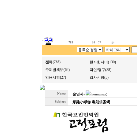
765
10
77
전체(765)
한자한자어(130)
주제별成語(64)
격언/명구(88)
임용시험(27)
입사시험(3)
Name
운영자
(
homepage)
Subject
形雖小蜉蝣 毒則倍蚤蝎