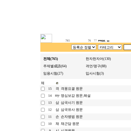
765
76
77
전체(765)
한자한자어(130)
주제별成語(64)
격언/명구(88)
임용시험(27)
입사시험(3)
격몽요결 원문
15
명심보감 원문,해설
14
삼국사기 원문
13
삼국유사 원문
12
손자병법 원문
11
채근담 원문
10
시경원문
9