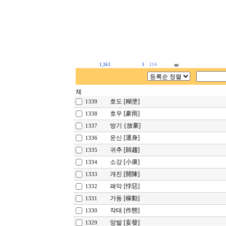
1,363
3
114
호도 [糊塗]
1339
호우 [豪雨]
1338
방기 {放棄]
1337
운신 [運身]
1336
귀추 [歸趨]
1335
소강 [小康]
1334
개진 [開陳]
1333
패악 [悖惡]
1332
가동 [稼動]
1331
작태 [作態]
1330
망발 [妄發]
1329